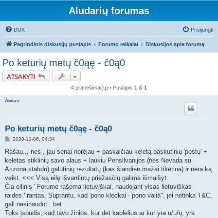
Aludarių forumas
DUK
Prisijungti
Pagrindinis diskusijų puslapis
Forumo reikalai
Diskusijos apie forumą
Po keturių metų č0ąę - č0ą0
ATSAKYTI
4 pranešimai(ų) • Puslapis
1
iš
1
Awtas
Po keturių metų č0ąę - č0ą0
S
2020-11-06, 04:34
t
a
Rašau... nes , jau senai norėjau + paskaičiau keletą paskutinių 'postų' +
n
keletas stiklinių savo alaus + laukiu Pensilvanijos (nes Nevada su
d
a
Arizona stabdo) galutinių rezultatų (kas šiandien mažai tikėtina) ir nėra ką
r
veikt. <<< Visą eilę išvardintų priežasčių galima išmaišyt.
t
i
Čia eilinis ' Forume rašoma lietuviškai, naudojant visas lietuviškas
n
raides.' rantas. Suprantu, kad 'pono kleckai - pono valia", jei netinka T&C,
ė
gali nesinaudot.. bet
Toks įspūdis, kad tavo žinios, kur dėt kablelius ar kur yra u/ū/ų, yra