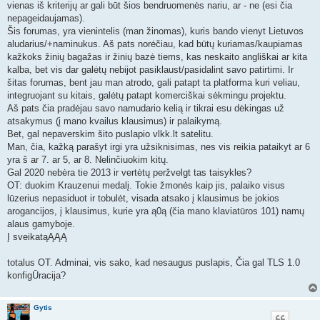
vienas iš kriterijų ar gali būt šios bendruomenės nariu, ar - ne (esi čia
nepageidaujamas).
Šis forumas, yra vienintelis (man žinomas), kuris bando vienyt Lietuvos
aludarius/+naminukus. Aš pats norėčiau, kad būtų kuriamas/kaupiamas
kažkoks žinių bagažas ir žinių bazė tiems, kas neskaito angliškai ar kita
kalba, bet vis dar galėtų nebijot pasiklaust/pasidalint savo patirtimi. Ir
šitas forumas, bent jau man atrodo, gali patapt ta platforma kuri veliau,
integruojant su kitais, galėtų patapt komerciškai sėkmingu projektu.
Aš pats čia pradėjau savo namudario kelią ir tikrai esu dėkingas už
atsakymus (į mano kvailus klausimus) ir palaikymą.
Bet, gal nepaverskim šito puslapio vlkk.lt satelitu.
Man, čia, kažką parašyt irgi yra užsiknisimas, nes vis reikia pataikyt ar 6
yra š ar 7. ar 5, ar 8. Nelinčiuokim kitų.
Gal 2020 nebėra tie 2013 ir vertėtų peržvelgt tas taisykles?
OT: duokim Krauzenui medalį. Tokie žmonės kaip jis, palaiko visus
lūzerius nepasiduot ir tobulėt, visada atsako į klausimus be jokios
arogancijos, į klausimus, kurie yra ą0ą (čia mano klaviatūros 101) namų
alaus gamyboje.
Į sveikatąĄĄĄ
totalus OT. Adminai, vis sako, kad nesaugus puslapis, Čia gal TLS 1.0
konfigŪracija?
Gytis