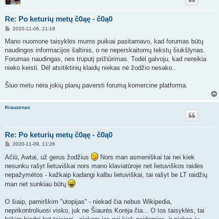
Re: Po keturių metų č0ąę - č0ą0
S
2020-11-06, 21:19
t
a
Mano nuomone taisyklės mums puikiai pasitarnavo, kad forumas būtų
n
naudingos informacijos šaltinis, o ne neperskaitomų tekstų šiukšlynas.
d
a
Forumas naudingas, nes truputį prižiūrimas. Todėl galvoju, kad nereikia
r
nieko keisti. Dėl atsitiktinių klaidų niekas nė žodžio nesako..
t
i
n
Šiuo metu nėra jokių planų paversti forumą komercine platforma.
ė
Krauzenas
Re: Po keturių metų č0ąę - č0ą0
S
2020-11-09, 11:26
t
a
Ačiū, Awtai, už gerus žodžius
Nors man asmeniškai tai nei kiek
n
nesunku rašyt lietuviškai nors mano klaviatūroje net lietuviškos raidės
d
a
nepažymėtos - kažkaip kadangi kalbu lietuviškai, tai rašyt be LT raidžių
r
man net sunkiau būtų
t
i
n
O šiaip, pamirškim "utopijas" - niekad čia nebus Wikipedia,
ė
neprikontroliuosi visko, juk ne Šiaurės Korėja čia... O tos taisyklės, tai