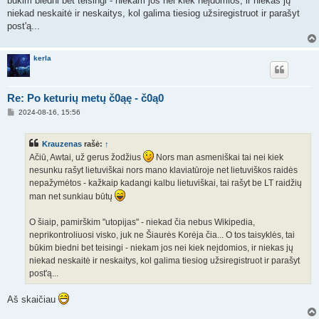
būkim biedni bet teisingi - niekam jos nei kiek neįdomios, ir niekas jų
niekad neskaitė ir neskaitys, kol galima tiesiog užsiregistruot ir parašyt
post'ą...
kerla
Re: Po keturių metų č0ąę - č0ą0
S
2024-08-16, 15:56
t
a
n
Krauzenas
rašė:
↑
d
a
Ačiū, Awtai, už gerus žodžius
Nors man asmeniškai tai nei kiek
r
nesunku rašyt lietuviškai nors mano klaviatūroje net lietuviškos raidės
t
i
nepažymėtos - kažkaip kadangi kalbu lietuviškai, tai rašyt be LT raidžių
n
man net sunkiau būtų
ė
O šiaip, pamirškim "utopijas" - niekad čia nebus Wikipedia,
neprikontroliuosi visko, juk ne Šiaurės Korėja čia... O tos taisyklės, tai
būkim biedni bet teisingi - niekam jos nei kiek neįdomios, ir niekas jų
niekad neskaitė ir neskaitys, kol galima tiesiog užsiregistruot ir parašyt
post'ą...
Aš skaičiau