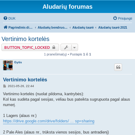
Aludarių forumas
DUK
Prisijungti
Pagrindinis diskusijų puslapis
Aludarių bendruomeniniai reikalai
Aludarių taurė
Aludarių taurė 2021
Vertinimo kortelės
BUTTON_TOPIC_LOCKED
1 pranešimai(ų) • Puslapis
1
iš
1
Gytis
Vertinimo kortelės
S
2021-05-26, 22:44
t
a
Vertinimo kortelės (nuolat pildoma, kantrybės):
n
Kol kas sudėta pagal sesijas, vėliau bus pateikta sugrupuota pagal alaus
d
a
numerį.
r
t
i
1 Lagers (alaus nr.)
n
https://drive.google.com/drive/folders/ ... sp=sharing
ė
2 Pale Ales (alaus nr., trūksta vienos sesijos, bus antradienį)