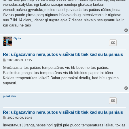
ė
vienodas,salyklas irgi karbonizacijai naudoju gliukozę kiekiai
vienodi,aušinu gyvatuku,mieles naudoju visada tos pačios rūšies,tiesa
išvirus puode pirmą parą rūgimas būdavo daug intensivesnis ir rūgdavo
nuo 7 iki 14 dienų, dabar gi rūgsta apie 7 dienas.niekaip nesuprantu ką ir
kur darau ne taip
Gytis
Re: užgazavimo nėra,putos visiškai tik tiek kad su laipsniais
S
2020-02-09, 17:27
t
a
Greičiausiai tos pačios temperatūros vis tik buvo ne tos pačios.
n
Pasikeitus įrangai tos temperatūros vis tik kitokios paprastai būna.
d
a
Kokias temperatūras laikai? Dabar per mažai detalių, kad būtų galima
r
suprasti.
t
i
n
ė
putokslis
Re: užgazavimo nėra,putos visiškai tik tiek kad su laipsniais
S
2020-02-09, 19:48
t
a
Investavus į įrangą,nebesinori grįžti prie puodo.temperatūras laikau tokias
n