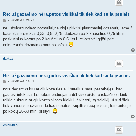
Re: užgazavimo nėra,putos visiškai tik tiek kad su laipsniais
S
2020-02-17, 20:27
t
a
ne ,užsigazuodavo normaliai,naudoju pirktinį plastmasinį dozatorių,jame 3
n
kaušeliai ir dydžiai 0,33, 0,5, 0,75, dėdavau po 2 kaušelius 0,75 litrui,
d
a
paskutinius kartus po 2 kaušelius 0,5 litrui. reikės vėl grįžti prie
r
ankstesnės dozavimo normos. dėkui
t
i
n
ė
darkas
Re: užgazavimo nėra,putos visiškai tik tiek kad su laipsniais
S
2020-02-24, 10:01
t
a
nors dedant cukrų ar gliukozę tiesiai į butelius nesu pastebėjęs, kad
n
gautųsi infekcija, bet rekomenduojama dėl viso pikto, paskaičiuoti kiek
d
a
reikia cukraus ar gliukozės visam kiekiui išpilstyti, tą saldiklį užpilti šiek
r
tiek vandens ir užvirinti kelias minutes, supilti sirupą tiesiai į fermenterį ir
t
i
po kokių 20-30 min. pilstyti.
n
ė
Zhiniukas