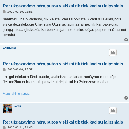
Re: užgazavimo nėra,putos visiškai tik tiek kad su laipsniais
S
2020-02-10, 21:51
t
a
neatmetu ir šio varianto, tik keista, kad tai vyksta 3 kartus iš eilės,nors
n
viską dezinfekuoju Chemipro Oxi ir sutapimas ar ne, tik kai pakeičiau
d
a
įrangą. tiesa gliukozės karbonizacijai tuos kartus dėjau perpus mažiau nei
r
įprastai
t
i
n
ė
Zhiniukas
Re: užgazavimo nėra,putos visiškai tik tiek kad su laipsniais
S
2020-02-10, 22:37
t
a
Tai gal infekcija lūndi puode, aušintuve ar kokioj maišymo mentelėje.
n
Jei mažiau cukraus užgazavimui dėjai, tai ir užsigazavo mažiau.
d
a
r
t
Alaus virimo įranga
i
n
ė
Gytis
Re: užgazavimo nėra,putos visiškai tik tiek kad su laipsniais
S
2020-02-11, 11:49