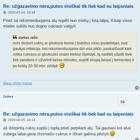
Re: užgazavimo nėra,putos visiškai tik tiek kad su laipsniais
S
2020-02-24, 10:16
t
a
Prieš tai rekomenduojama alų nupilti nuo mielių į kitą talpą. Kitaip visos
n
mielės sukils nuo dugno cukraus valgyti.
d
a
r
darkas rašė:
t
i
nors dedant cukrų ar gliukozę tiesiai į butelius nesu pastebėjęs, kad
n
gautųsi infekcija, bet rekomenduojama dėl viso pikto, paskaičiuoti kiek
ė
reikia cukraus ar gliukozės visam kiekiui išpilstyti, tą saldiklį užpilti šiek
tiek vandens ir užvirinti kelias minutes, supilti sirupą tiesiai į fermenterį ir
po kokių 20-30 min. pilstyti.
Alaus virimo įranga
Zaibss
Re: užgazavimo nėra,putos visiškai tik tiek kad su laipsniais
S
2020-02-25, 14:13
t
a
aš ištirpintą cukrų supilu į taplą prieš perpilant alų. Tai gaunasi kol alus
n
subėga labai gerai išsimaišo cukrus ir iškart galima pilstyti
d
a