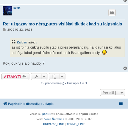
r
t
kerla
i
n
ė
Re: užgazavimo nėra,putos visiškai tik tiek kad su laipsniais
S
2026-05-22, 16:58
t
a
n
Zaibss
rašė:
↑
d
a
aš ištirpintą cukrų supilu į taplą prieš perpilant alų. Tai gaunasi kol alus
r
subėga labai gerai išsimaišo cukrus ir iškart galima pilstyti
t
i
n
Kokį cukrų šiaip naudoji?
ė
ATSAKYTI
19 pranešimai(ų) • Puslapis
1
iš
1
Pereiti į
Pagrindinis diskusijų puslapis
Veikia su
phpBB
® Forum Software © phpBB Limited
Vertė
Vilius Šumskas
© 2003, 2005, 2007
PRIVACY_LINK
|
TERMS_LINK