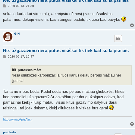
Re: užgazavimo nėra,putos visiškai tik tiek kad su laipsniais
S
2020-02-13, 21:30
t
a
sekantį kartą kai virsiu alų, atkreipsiu dėmesį į visus išsakytus
n
patarimus. dėkoju visiems kas stengėsi padėti, tikiuosi kad pavyks
d
a
r
t
GiN
i
n
ė
Re: užgazavimo nėra,putos visiškai tik tiek kad su laipsniais
S
2020-02-17, 15:47
t
a
n
putokslis rašė:
d
a
tiesa gliukozės karbonizacijai tuos kartus dėjau perpus mažiau nei
r
įprastai
t
i
n
Tai tame ir bus bėda. Kodėl dėdamas perpus mažiau gliukozės, tikiesi,
ė
kad normaliai užsigazuos? Ar anksčiau per daug užsigazuodavo, kad
pamažinai kiekį? Kaip matau, visus kitus gazavimo dalykus darai
teisingai, tai įdėk tinkamą kiekį gliukozės ir viskas bus gerai
http://www.ApieAlu.lt
putokslis