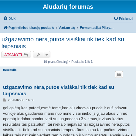
Aludarių forumas
DUK
Prisijungti
Pagrindinis diskusijų puslapis
Verdam alų
Fermentacija / Pilstymas / Brandinimas
užgazavimo nėra,putos visiškai tik tiek kad su
laipsniais
ATSAKYTI
19 pranešimai(ų) • Puslapis
1
iš
1
putokslis
užgazavimo nėra,putos visiškai tik tiek kad su
laipsniais
S
2020-02-08, 16:58
t
a
gal galėtų kas patarti,esmė tame,kad alų virdavau puode ir aušindavau
n
vonioje,alus gaudavosi mano nuomone visai nieko.įsigijau alaus virimo
d
a
aparatą ir dabar bandau virti su juo,padariau 3 virimus,ir visus kartus
r
rezultatas tas pats.alumi tai niekaip nepavadinsi užgazavimo nėra,putos
t
i
visiškai tik tiek kad su laipsniais.temperatūras laikau tas pačias, virimo
n
laikas taip pat kaip verdant tarp puodo taip ir virimo aparatu, apynių kiekis