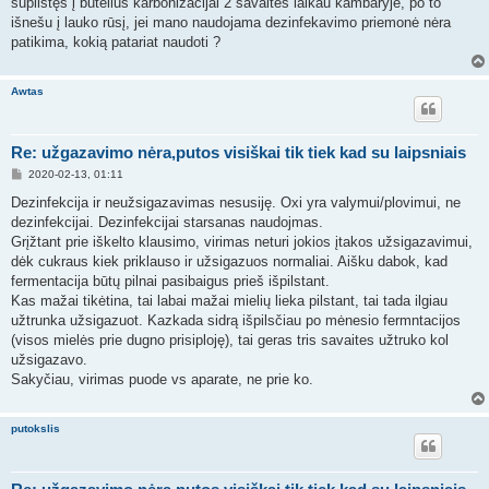
supilstęs į butelius karbonizacijai 2 savaites laikau kambaryje, po to
n
išnešu į lauko rūsį, jei mano naudojama dezinfekavimo priemonė nėra
d
a
patikima, kokią patariat naudoti ?
r
t
i
Awtas
n
ė
Re: užgazavimo nėra,putos visiškai tik tiek kad su laipsniais
S
2020-02-13, 01:11
t
a
Dezinfekcija ir neužsigazavimas nesusiję. Oxi yra valymui/plovimui, ne
n
dezinfekcijai. Dezinfekcijai starsanas naudojmas.
d
a
Grįžtant prie iškelto klausimo, virimas neturi jokios įtakos užsigazavimui,
r
dėk cukraus kiek priklauso ir užsigazuos normaliai. Aišku dabok, kad
t
i
fermentacija būtų pilnai pasibaigus prieš išpilstant.
n
Kas mažai tikėtina, tai labai mažai mielių lieka pilstant, tai tada ilgiau
ė
užtrunka užsigazuot. Kazkada sidrą išpilsčiau po mėnesio fermntacijos
(visos mielės prie dugno prisiploję), tai geras tris savaites užtruko kol
užsigazavo.
Sakyčiau, virimas puode vs aparate, ne prie ko.
putokslis