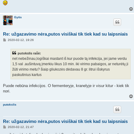
n
d
a
r
t
Gytis
i
n
ė
Re: užgazavimo nėra,putos visiškai tik tiek kad su laipsniais
S
2020-02-12, 19:26
t
a
n
putokslis rašė:
d
a
net nebežinau,logiškai mastant iš kur puode tą infekcija, jei jame verdu
r
1,5 val .aušintuvą įmerkiu likus 10 min. iki virimo pabaigos, ar neturėtų ji
t
i
žūti virimo metu? šiaip gliukozės dėdavau 8 gr. litrui išskyrus
n
paskutinius kartus
ė
Puode nebūna infekcijos. O fermenteryje, kranelyje ir visur kitur - kiek tik
nori.
putokslis
Re: užgazavimo nėra,putos visiškai tik tiek kad su laipsniais
S
2020-02-12, 21:47
t
a