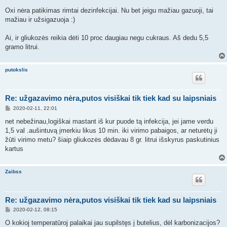
t
a
Oxi nėra patikimas rimtai dezinfekcijai. Nu bet jeigu mažiau gazuoji, tai
n
mažiau ir užsigazuoja :)
d
a
r
Ai, ir gliukozės reikia dėti 10 proc daugiau negu cukraus. Aš dedu 5,5
t
i
gramo litrui.
n
ė
putokslis
Re: užgazavimo nėra,putos visiškai tik tiek kad su laipsniais
S
2020-02-11, 22:01
t
a
net nebežinau,logiškai mastant iš kur puode tą infekcija, jei jame verdu
n
1,5 val .aušintuvą įmerkiu likus 10 min. iki virimo pabaigos, ar neturėtų ji
d
a
žūti virimo metu? šiaip gliukozės dėdavau 8 gr. litrui išskyrus paskutinius
r
kartus
t
i
n
ė
Zaibss
Re: užgazavimo nėra,putos visiškai tik tiek kad su laipsniais
S
2020-02-12, 08:15
t
a
O kokioj temperatūroj palaikai jau supilstęs į butelius, dėl karbonizacijos?