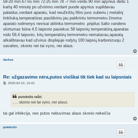
58-20 min.67-55 min 72-25 min 78 -7 min verdu 90 min apynius dedu 1
d
a
kartą 40 minutę po užvirimo.verdant puode apynius supildavau
r
palaidus,verdant aparatu, kad neužkištų filtro juos suberiu į metalinį
t
i
tinkliuką.temperatūras pasitikrinu jau patikrintu termometru žinoma
n
aparato rodmenys nevisai atitinka termometro .pripilus šalto vandens
ė
skirtumas būna 4,5 laipsnio pasiekus 58 laipsnių temperatūrą,aparatas
rodo 59,4 laipsnio, kitų temperatūrų termometru nematavau,aparatą
atkalibravau kad užvirus displejuje rodytų 100 laipsių.karbonizuoju 2
savaites, skonis nei tai vyno, nei alaus.
darkas
Re: užgazavimo nėra,putos visiškai tik tiek kad su laipsniais
S
2020-02-10, 10:41
t
a
n
putokslis rašė:
d
a
, .... skonis nei tai vyno, nei alaus.
r
t
i
tai gal infekcija, nes putos nebuvimas alaus skonio nekeičia
n
ė
putokslis